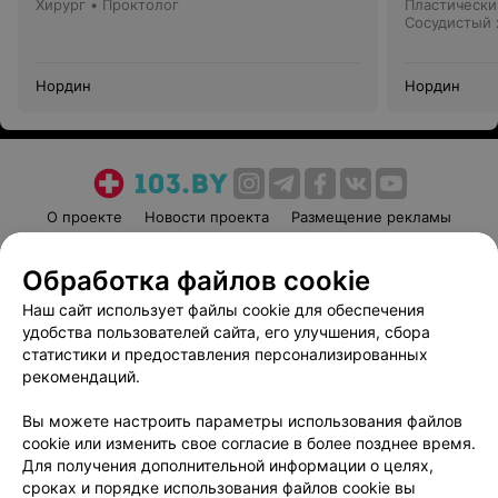
Хирург • Проктолог
Пластически
Сосудистый 
Нордин
Нордин
О проекте
Новости проекта
Размещение рекламы
Медицинский маркетинг
Публичный договор
Обработка файлов cookie
Пользовательское соглашение
Способы оплаты
Наш сайт использует файлы cookie для обеспечения
Вакансии
Партнеры
удобства пользователей сайта, его улучшения, сбора
Написать руководителю 103.by
статистики и предоставления персонализированных
Написать в поддержку
рекомендаций.
Персональные настройки cookie
Вы можете настроить параметры использования файлов
Обработка персональных данных
cookie или изменить свое согласие в более позднее время.
Для получения дополнительной информации о целях,
сроках и порядке использования файлов cookie вы