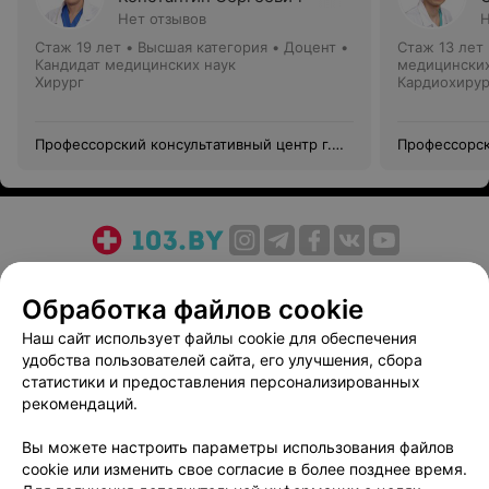
Нет отзывов
Н
Стаж 19 лет
•
Высшая категория
•
Доцент •
Стаж 13 лет
Кандидат медицинских наук
медицинских
Хирург
Кардиохирур
Профессорский консультативный центр г.
Профессорск
Гродно
Гродно
О проекте
Новости проекта
Размещение рекламы
Обработка файлов cookie
Медицинский маркетинг
Публичный договор
Пользовательское соглашение
Способы оплаты
Наш сайт использует файлы cookie для обеспечения
удобства пользователей сайта, его улучшения, сбора
Вакансии
Партнеры
статистики и предоставления персонализированных
Написать руководителю 103.by
рекомендаций.
Написать в поддержку
Вы можете настроить параметры использования файлов
Персональные настройки cookie
cookie или изменить свое согласие в более позднее время.
Обработка персональных данных