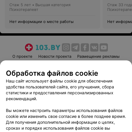
Стаж 5 лет
•
Высшая категория
Стаж 33 год
Психотерапевт
Психотерапе
Нет информации о месте работы
Нет информа
О проекте
Новости проекта
Размещение рекламы
Медицинский маркетинг
Публичный договор
Обработка файлов cookie
Пользовательское соглашение
Способы оплаты
Наш сайт использует файлы cookie для обеспечения
Вакансии
Партнеры
удобства пользователей сайта, его улучшения, сбора
Написать руководителю 103.by
статистики и предоставления персонализированных
Написать в поддержку
рекомендаций.
Персональные настройки cookie
Вы можете настроить параметры использования файлов
Обработка персональных данных
cookie или изменить свое согласие в более позднее время.
Для получения дополнительной информации о целях,
сроках и порядке использования файлов cookie вы