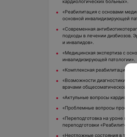
кардиологических больных».
«Реабилитация с основами меди
основной инвалидизирующей па
«Современная антибиотикотера
подходы в лечении дизбиозов. 
и инвалидов».
«Медицинская экспертиза с осн
инвалидизирующей патологии».
«Комплексная реабилитация кар
«Возможности диагностики и ле
врачами общесоматической сети
«Актульные вопросы кардиологи
«Проблемные вопросы профилак
«Переподготовка на уроне высш
переподготовки «Реабилитологи
«Неотложные состояния в терап