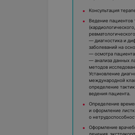
Консультация терап
Ведение пациентов 
(кардиологического
ревматологического
— диагностика и ди
заболеваний на осн
— осмотра пациента
— анализа данных л
методов исследован
Установление диагно
международной кла
определение тактик
ведения пациента.
Определение време
и оформление листк
о нетрудоспособнос
Оформление врачебн
лечения, экстракор