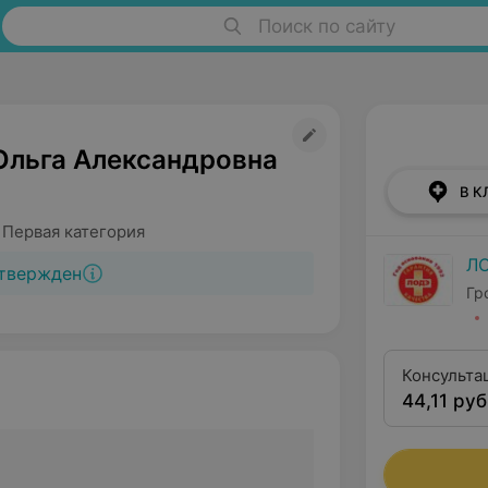
Поиск по сайту
Ольга Александровна
В К
 Первая категория
Л
твержден
Гр
Консульта
44,11 руб
категории