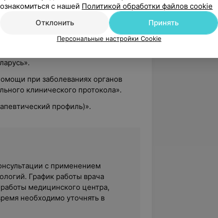
ознакомиться с нашей
Политикой обработки файлов cookie
остики и лечения терапевтических
Отклонить
Принять
Персональные настройки Cookie
омощи при заболеваниях органов
и протоколов Министерства
ларусь».
омощи при заболеваниях органов
льного клинического протокола».
апевтический профиль)».
 консультации с применением
логий. График работы врача
 работы медицинского центра,
время необходимо уточнять в