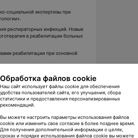
ко-социальной экспертизы при
тологии».
пия респираторных инфекций. Новые
Эрготерапия в реабилитации больных
овами реабилитации при основной
диологических больных».
Обработка файлов cookie
чения психических расстройств
Наш сайт использует файлы cookie для обеспечения
».
удобства пользователей сайта, его улучшения, сбора
и».
статистики и предоставления персонализированных
рекомендаций.
тики заболеваний».
Вы можете настроить параметры использования файлов
его образования по специальности
cookie или изменить свое согласие в более позднее время.
я».
Для получения дополнительной информации о целях,
сроках и порядке использования файлов cookie вы можете
ии».