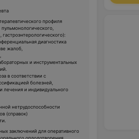
евта
терапевтического профиля
, пульмонологического,
, гастроэнтерологического):
фференциальная диагностика
ове жалоб,
,
абораторных и инструментальных
ий.
за в соответствии с
ссификацией болезней,
и лечения и индивидуального
нной нетрудоспособности
ов (справок)
ти.
ых заключений для оперативного
порального оплодотворения,