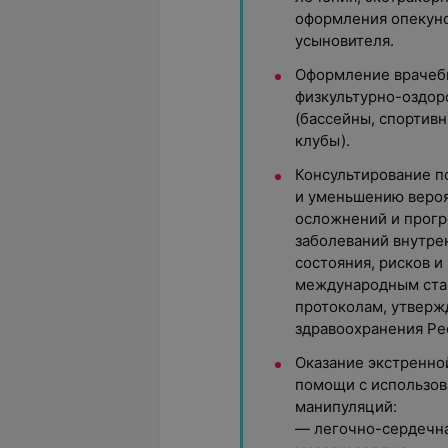
оформления опекунс
усыновителя.
Оформление врачеб
физкультурно-оздо
(бассейны, спортивн
клубы).
Консультирование п
и уменьшению вероя
осложнений и прог
заболеваний внутре
состояния, рисков и
международным ста
протоколам, утвер
здравоохранения Ре
Оказание экстренно
помощи с использо
манипуляций:
— легочно-сердечн