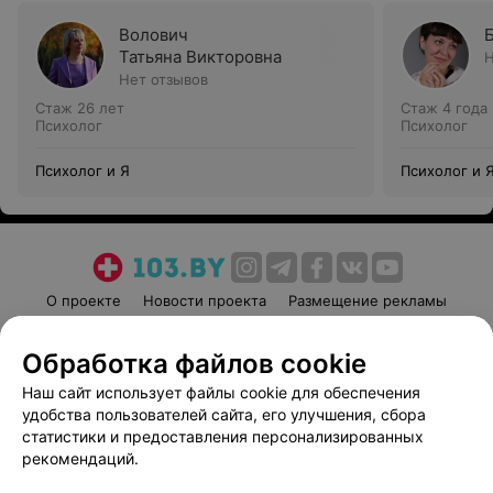
Волович
Татьяна Викторовна
Н
Нет отзывов
Стаж 26 лет
Стаж 4 года
Психолог
Психолог
Психолог и Я
Психолог и 
О проекте
Новости проекта
Размещение рекламы
Медицинский маркетинг
Публичный договор
Обработка файлов cookie
Пользовательское соглашение
Способы оплаты
Наш сайт использует файлы cookie для обеспечения
Вакансии
Партнеры
удобства пользователей сайта, его улучшения, сбора
Написать руководителю 103.by
статистики и предоставления персонализированных
Написать в поддержку
рекомендаций.
Персональные настройки cookie