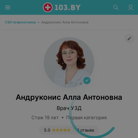
УЗИ позвоночника
•
Андруконис Алла Антоновна
Андруконис Алла Антоновна
Врач УЗД
Стаж 19 лет • Первая категория
5.0
3 отзыва