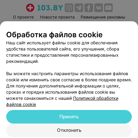
О проекте
Новости проекта
Размещение рекламы
Медицинский маркетинг
Публичный договор
Обработка файлов cookie
Пользовательское соглашение
Способы оплаты
Наш сайт использует файлы cookie для обеспечения
Вакансии
Партнеры
удобства пользователей сайта, его улучшения, сбора
Написать руководителю 103.by
статистики и предоставления персонализированных
Написать в поддержку
рекомендаций.
Персональные настройки cookie
Вы можете настроить параметры использования файлов
Обработка персональных данных
cookie или изменить свое согласие в более позднее время.
Для получения дополнительной информации о целях,
сроках и порядке использования файлов cookie вы
можете ознакомиться с нашей
Политикой обработки
файлов cookie
Принять
© 2026 ООО «Артокс Лаб», УНП 191700409
| 220012, Республика Беларусь,
г. Минск, улица Толбухина, 2, пом. 16 | help@103.by
Отклонить
Служба поддержки
+375 291212755