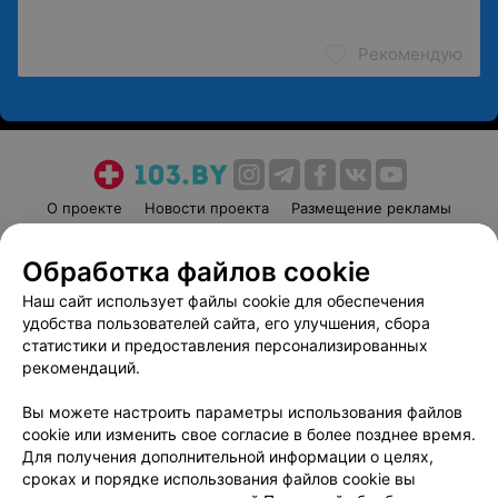
Рекомендую
О проекте
Новости проекта
Размещение рекламы
Медицинский маркетинг
Публичный договор
Обработка файлов cookie
Пользовательское соглашение
Способы оплаты
Наш сайт использует файлы cookie для обеспечения
Вакансии
Партнеры
удобства пользователей сайта, его улучшения, сбора
Написать руководителю 103.by
статистики и предоставления персонализированных
Написать в поддержку
рекомендаций.
Персональные настройки cookie
Вы можете настроить параметры использования файлов
Обработка персональных данных
cookie или изменить свое согласие в более позднее время.
Для получения дополнительной информации о целях,
сроках и порядке использования файлов cookie вы