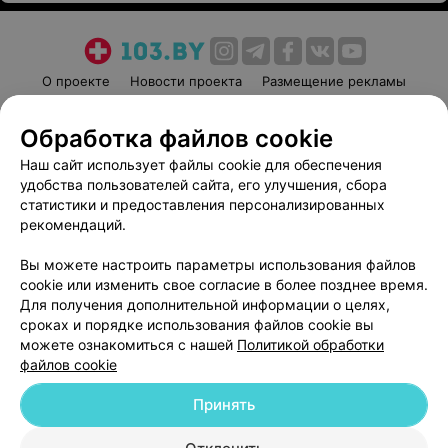
О проекте
Новости проекта
Размещение рекламы
Медицинский маркетинг
Публичный договор
Обработка файлов cookie
Пользовательское соглашение
Способы оплаты
Наш сайт использует файлы cookie для обеспечения
Вакансии
Партнеры
удобства пользователей сайта, его улучшения, сбора
Написать руководителю 103.by
статистики и предоставления персонализированных
Написать в поддержку
рекомендаций.
Персональные настройки cookie
Вы можете настроить параметры использования файлов
Обработка персональных данных
cookie или изменить свое согласие в более позднее время.
Для получения дополнительной информации о целях,
сроках и порядке использования файлов cookie вы
можете ознакомиться с нашей
Политикой обработки
файлов cookie
Принять
© 2026 ООО «Артокс Лаб», УНП 191700409
| 220012, Республика Беларусь,
г. Минск, улица Толбухина, 2, пом. 16 | help@103.by