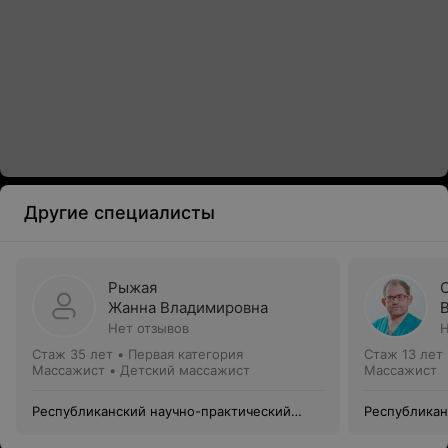
Другие специалисты
Рыжая
Жанна Владимировна
Нет отзывов
Н
Стаж 35 лет
•
Первая категория
Стаж 13 лет
Массажист • Детский массажист
Массажист
Республиканский научно-практический
Республикан
центр медицинской экспертизы и
центр медиц
реабилитации
реабилитац