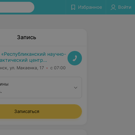
Избранное
Войти
Запись
 «Республиканский научно-
актический центр
дицинской экспертизы и
нск, ул. Макаенка, 17
с 07:00
абилитаци»
пины
.
Записаться