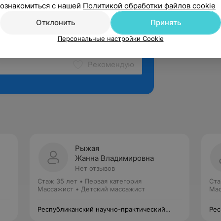
ознакомиться с нашей
Политикой обработки файлов cookie
Отклонить
Принять
Персональные настройки Cookie
Рекомендую
Рыжая
Жанна Владимировна
Нет отзывов
Стаж 35 лет
•
Первая категория
Ста
Массажист • Детский массажист
Мас
Республиканский научно-практический
Рес
центр медицинской экспертизы и
цен