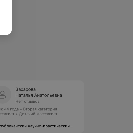
Захарова
Наталья Анатольевна
Нет отзывов
ж 44 года
•
Вторая категория
сажист • Детский массажист
публиканский научно-практический
тр медицинской экспертизы и