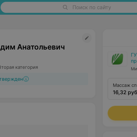
Поиск по сайту
адим Анатольевич
ГУ
пр
ме
Вторая категория
Ми
ре
твержден
Массаж с
16,32 руб