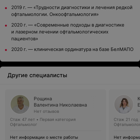
2019 г. — «Трудности диагностики и лечения редкой
офтальмологии. Онкоофтальмология»
2020 г. — «Современные подходы в диагностике
и лазерном лечении офтальмологических
пациентов»
2020 г. — клиническая ординатура на базе БелМАПО
Другие специалисты
Рощина
Валентина Николаевна
Нет отзывов
Н
Стаж 47 лет
•
Первая категория
Стаж 21 год
Офтальмолог
Офтальмоло
Нет информации о месте работы
Нет информа