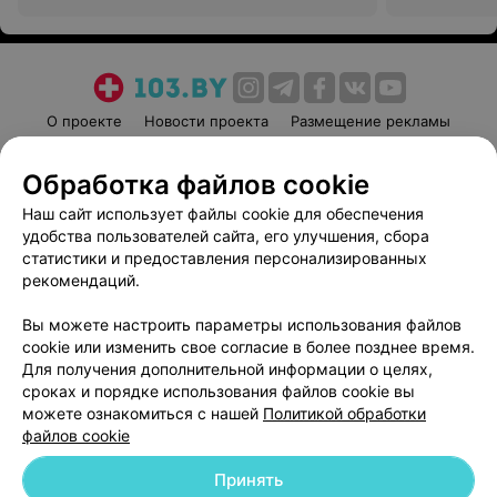
О проекте
Новости проекта
Размещение рекламы
Медицинский маркетинг
Публичный договор
Обработка файлов cookie
Пользовательское соглашение
Способы оплаты
Наш сайт использует файлы cookie для обеспечения
Вакансии
Партнеры
удобства пользователей сайта, его улучшения, сбора
Написать руководителю 103.by
статистики и предоставления персонализированных
Написать в поддержку
рекомендаций.
Персональные настройки cookie
Вы можете настроить параметры использования файлов
Обработка персональных данных
cookie или изменить свое согласие в более позднее время.
Для получения дополнительной информации о целях,
сроках и порядке использования файлов cookie вы
можете ознакомиться с нашей
Политикой обработки
файлов cookie
Принять
© 2026 ООО «Артокс Лаб», УНП 191700409
| 220012, Республика Беларусь,