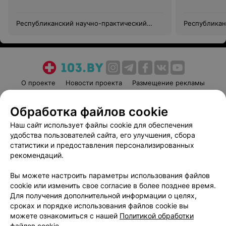
Республиканский научно-практический
Республикан
центр медицинской экспертизы и
центр медиц
реабилитации
реабилитац
О проекте
Новости проекта
Размещение рекламы
Медицинский маркетинг
Публичный договор
Обработка файлов cookie
Пользовательское соглашение
Способы оплаты
Наш сайт использует файлы cookie для обеспечения
Вакансии
Партнеры
удобства пользователей сайта, его улучшения, сбора
Написать руководителю 103.by
статистики и предоставления персонализированных
Написать в поддержку
рекомендаций.
Персональные настройки cookie
Вы можете настроить параметры использования файлов
Обработка персональных данных
cookie или изменить свое согласие в более позднее время.
Для получения дополнительной информации о целях,
сроках и порядке использования файлов cookie вы
можете ознакомиться с нашей
Политикой обработки
файлов cookie