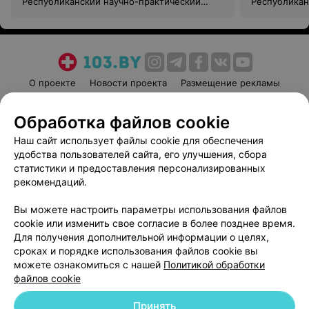
Республиканский научно-практический
Республикан
центр медицинской экспертизы и
центр медиц
реабилитации
реабилитац
О проекте
Новости проекта
Размещение рекламы
Медицинский маркетинг
Публичный договор
Обработка файлов cookie
Пользовательское соглашение
Способы оплаты
Наш сайт использует файлы cookie для обеспечения
Вакансии
Партнеры
удобства пользователей сайта, его улучшения, сбора
Написать руководителю 103.by
статистики и предоставления персонализированных
Написать в поддержку
рекомендаций.
Персональные настройки cookie
Вы можете настроить параметры использования файлов
Обработка персональных данных
cookie или изменить свое согласие в более позднее время.
Для получения дополнительной информации о целях,
сроках и порядке использования файлов cookie вы
можете ознакомиться с нашей
Политикой обработки
файлов cookie
Принять