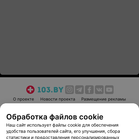
О проекте
Новости проекта
Размещение рекламы
Медицинский маркетинг
Публичный договор
Обработка файлов cookie
Пользовательское соглашение
Способы оплаты
Наш сайт использует файлы cookie для обеспечения
Вакансии
Партнеры
удобства пользователей сайта, его улучшения, сбора
Написать руководителю 103.by
статистики и предоставления персонализированных