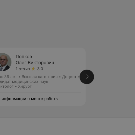
Попков
Рубцо
Олег Викторович
Влади
1 отзыв
3.0
1 отзыв
ж 36 лет
•
Высшая категория
•
Доцент •
Стаж 42 года
•
Вы
дидат медицинских наук
Проктолог • Хирур
ктолог • Хирург
 информации о месте работы
Нет информации о