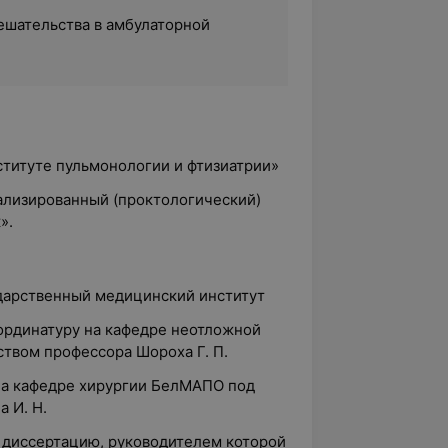
шательства в амбулаторной
ституте пульмонологии и фтизиатрии»
иализированный (проктологический)
».
ударственный медицинский институт
 ординатуру на кафедре неотложной
твом профессора Шороха Г. П.
 на кафедре хирургии БелМАПО под
 И. Н.
ю диссертацию, руководителем которой