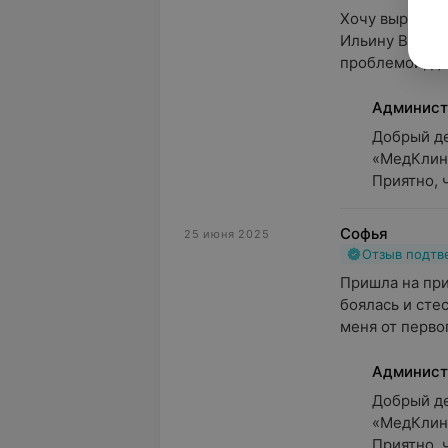
Хочу выразить
Ильину В.А.! П
проблемой, да
Админист
Добрый де
«МедКлини
Приятно, 
Софья
25 июня 2025
Отзыв подт
Пришла на при
боялась и стес
меня от первог
Админист
Добрый де
«МедКлини
Приятно, 