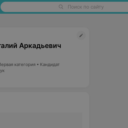
Поиск по сайту
талий Аркадьевич
Первая категория • Кандидат
ук