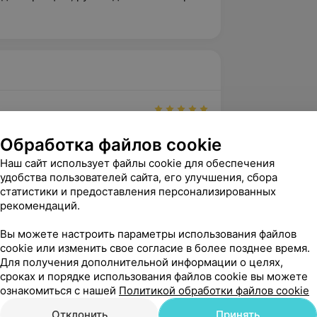
вержден
Рекомендую
Обработка файлов cookie
 огромную благодарность Ильину 
ьевичу. Ни разу не пожалела,что 
Наш сайт использует файлы cookie для обеспечения
 этого врача! Пос...
удобства пользователей сайта, его улучшения, сбора
статистики и предоставления персонализированных
рекомендаций.
рация центра «МедКлиник»
нь, Ксения! Спасибо, что выбрали 
Вы можете настроить параметры использования файлов
к» и доверили нам своё здоровье!  
cookie или изменить свое согласие в более позднее время.
что профессионализм Витали...
Для получения дополнительной информации о целях,
сроках и порядке использования файлов cookie вы можете
ознакомиться с нашей
Политикой обработки файлов cookie
вержден
Отклонить
Принять