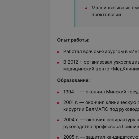
Малоинвазивные вме
проктологии
Опыт работы:
Работал врачом-хирургом в «Ин
В 2012 г. организовал узкоспец
медицинский центр «МедКлиник
Образование:
1994 г. — окончил Минский гос
2001 г. — окончил клиническую
хирургии БелМАПО под руководс
2004 г. — окончил аспирантуру
руководство профессора Гришина
2005 г. — защитил кандидатску