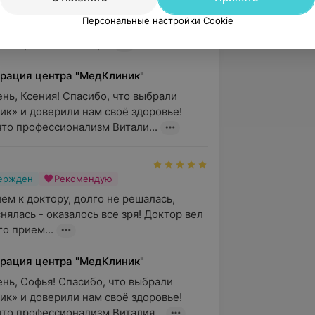
 благодарность врачу-проктологу 
Персональные настройки Cookie
омог оперативно разобраться с 
же просто после пр...
рация центра "МедКлиник"
нь, Ксения! Спасибо, что выбрали 
к» и доверили нам своё здоровье!  
что профессионализм Витали...
вержден
Рекомендую
ем к доктору, долго не решалась, 
нялась - оказалось все зря! Доктор вел 
о прием...
рация центра "МедКлиник"
нь, Софья! Спасибо, что выбрали 
к» и доверили нам своё здоровье!  
что профессионализм Виталия...