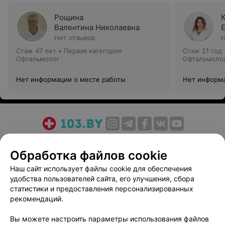
Рощина
Валентина Николаевна
Нет отзывов
Н
Стаж 47 лет
•
Первая категория
Стаж 21 год
Офтальмолог
Офтальмоло
Нет информации о месте работы
Нет информа
О проекте
Новости проекта
Размещение рекламы
Обработка файлов cookie
Медицинский маркетинг
Публичный договор
Пользовательское соглашение
Способы оплаты
Наш сайт использует файлы cookie для обеспечения
удобства пользователей сайта, его улучшения, сбора
Вакансии
Партнеры
статистики и предоставления персонализированных
Написать руководителю 103.by
рекомендаций.
Написать в поддержку
Вы можете настроить параметры использования файлов
Персональные настройки cookie