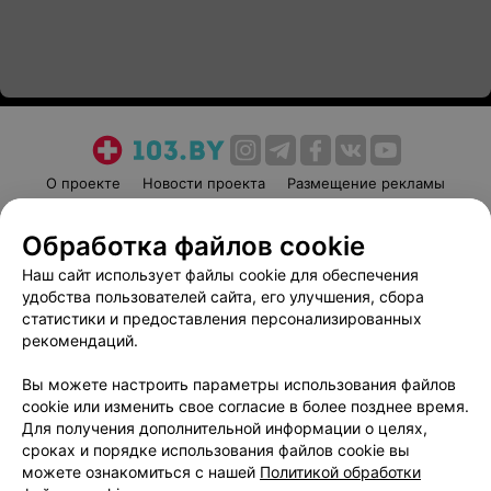
О проекте
Новости проекта
Размещение рекламы
Медицинский маркетинг
Публичный договор
Обработка файлов cookie
Пользовательское соглашение
Способы оплаты
Наш сайт использует файлы cookie для обеспечения
Вакансии
Партнеры
удобства пользователей сайта, его улучшения, сбора
Написать руководителю 103.by
статистики и предоставления персонализированных
Написать в поддержку
рекомендаций.
Персональные настройки cookie
Вы можете настроить параметры использования файлов
Обработка персональных данных
cookie или изменить свое согласие в более позднее время.
Для получения дополнительной информации о целях,
сроках и порядке использования файлов cookie вы
можете ознакомиться с нашей
Политикой обработки