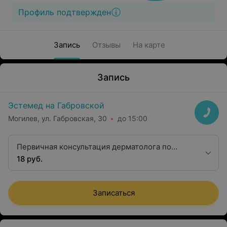
Профиль подтвержден
Запись
Отзывы
На карте
Запись
Эстемед на Габровской
Могилев, ул. Габровская, 30
до 15:00
Первичная консультация дерматолога по
удалению новообразований
18 руб.
Записаться