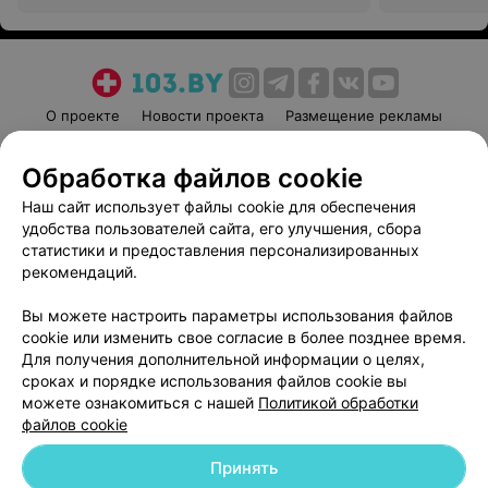
О проекте
Новости проекта
Размещение рекламы
Медицинский маркетинг
Публичный договор
Обработка файлов cookie
Пользовательское соглашение
Способы оплаты
Наш сайт использует файлы cookie для обеспечения
Вакансии
Партнеры
удобства пользователей сайта, его улучшения, сбора
Написать руководителю 103.by
статистики и предоставления персонализированных
Написать в поддержку
рекомендаций.
Персональные настройки cookie
Вы можете настроить параметры использования файлов
Обработка персональных данных
cookie или изменить свое согласие в более позднее время.
Для получения дополнительной информации о целях,
сроках и порядке использования файлов cookie вы
можете ознакомиться с нашей
Политикой обработки
файлов cookie
Принять
© 2026 ООО «Артокс Лаб», УНП 191700409
| 220012, Республика Беларусь,