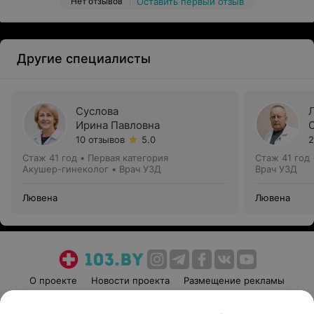
Нет отзывов
Оставить первый отзыв
Другие специалисты
Суслова
Ирина Павловна
10 отзывов
5.0
2
Стаж 41 год
•
Первая категория
Стаж 41 год
Акушер-гинеколог • Врач УЗД
Врач УЗД
Лювена
Лювена
О проекте
Новости проекта
Размещение рекламы
Медицинский маркетинг
Публичный договор