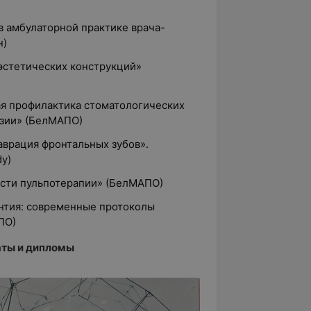
 в амбулаторной практике врача-
н)
 эстетических конструкций»
ая профилактика стоматологических
юзии» (БелМАПО)
аврация фронтальных зубов».
dy)
ости пульпотерапии» (БелМАПО)
онтия: современные протоколы
ПО)
ты и дипломы