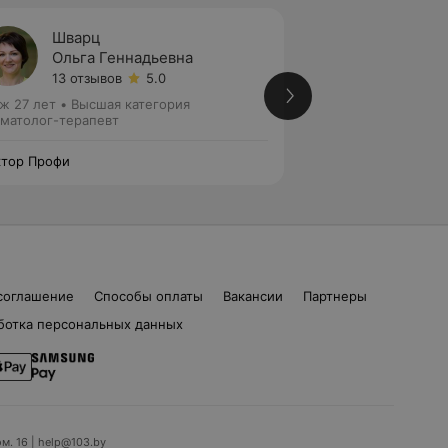
Шварц
Зайце
Ольга Геннадьевна
Елена
13 отзывов
5.0
13 отз
ж 27 лет
•
Высшая категория
Стаж 21 год
•
Перв
матолог-терапевт
Стоматолог-терап
тор Профи
Доктор Профи
соглашение
Способы оплаты
Вакансии
Партнеры
ботка персональных данных
ом. 16 | help@103.by