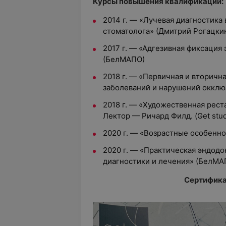
Курсы повышения квалификации:
2014 г. — «Лучевая диагностика
стоматолога» (Дмитрий Рогацки
2017 г. — «Адгезивная фиксация
(БелМАПО)
2018 г. — «Первичная и вторичн
заболеваний и нарушений оккл
2018 г. — «Художественная рест
Лектор — Ричард Филд. (Get stu
2020 г. — «Возрастные особенн
2020 г. — «Практическая эндод
диагностики и лечения» (БелМА
Сертифика