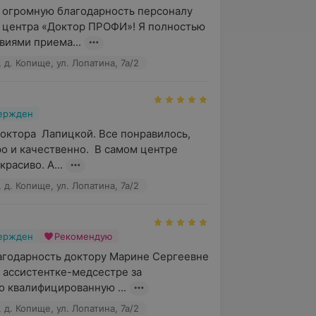
 огромную благодарность персоналу 
 центра «Доктор ПРОФИ»! Я полностью 
виями приема...
д. Копище, ул. Лопатина, 7а/2
вержден
октора  Лапицкой. Все понравилось,  
о и качественно.  В самом центре 
красиво. А...
д. Копище, ул. Лопатина, 7а/2
вержден
Рекомендую
годарность доктору Марине Сергеевне 
 ассистентке-медсестре за 
 квалифицированную ...
д. Копище, ул. Лопатина, 7а/2