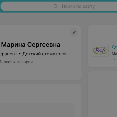
Поиск по сайту
 Марина Сергеевна
До
ерапевт • Детский стоматолог
Ми
Первая категория