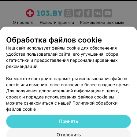
О проекте
Новости проекта
Размещение рекламы
Медицинский маркетинг
Публичный договор
Обработка файлов cookie
Пользовательское соглашение
Способы оплаты
Наш сайт использует файлы cookie для обеспечения
Вакансии
Партнеры
удобства пользователей сайта, его улучшения, сбора
Написать руководителю 103.by
статистики и предоставления персонализированных
Написать в поддержку
рекомендаций.
Персональные настройки cookie
Вы можете настроить параметры использования файлов
Обработка персональных данных
cookie или изменить свое согласие в более позднее время.
Для получения дополнительной информации о целях,
сроках и порядке использования файлов cookie вы
можете ознакомиться с нашей
Политикой обработки
файлов cookie
Принять
© 2026 ООО «Артокс Лаб», УНП 191700409
| 220012, Республика Беларусь,
г. Минск, улица Толбухина, 2, пом. 16 | help@103.by
Отклонить