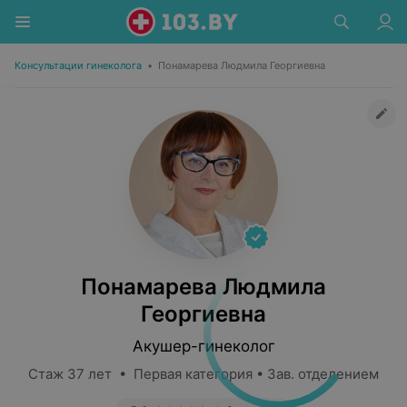
Консультации гинеколога
•
Понамарева Людмила Георгиевна
Понамарева Людмила
Георгиевна
Акушер-гинеколог
Стаж 37 лет • Первая категория • Зав. отделением