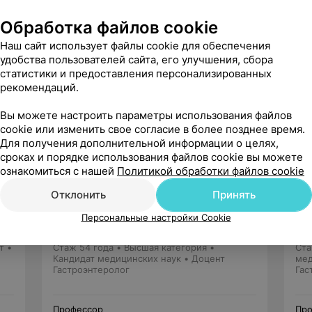
Обработка файлов cookie
Наш сайт использует файлы cookie для обеспечения
удобства пользователей сайта, его улучшения, сбора
Рекомендую
статистики и предоставления персонализированных
рекомендаций.
Вы можете настроить параметры использования файлов
cookie или изменить свое согласие в более позднее время.
Для получения дополнительной информации о целях,
сроках и порядке использования файлов cookie вы можете
ознакомиться с нашей
Политикой обработки файлов cookie
Отклонить
Принять
Капралов
Николай Валентинович
Персональные настройки Cookie
1 отзыв
5.0
т •
Стаж 54 года
•
Высшая категория
•
Ста
Кандидат медицинских наук • Доцент
мед
Гастроэнтеролог
Гас
Профессор
Про