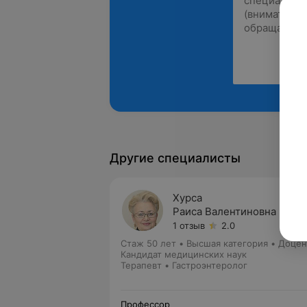
Другие специалисты
Хурса
Раиса Валентиновна
1 отзыв
2.0
Стаж 50 лет
•
Высшая категория
•
Доцен
Кандидат медицинских наук
Терапевт • Гастроэнтеролог
Профессор