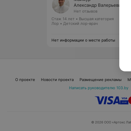
Александр Валерьевич
Нет отзывов
Стаж 14 лет
•
Высшая категория
Лор • Детский лор-врач
Нет информации о месте работы
О проекте
Новости проекта
Размещение рекламы
М
Написать руководителю 103.by
© 2026 ООО «Артокс Ла