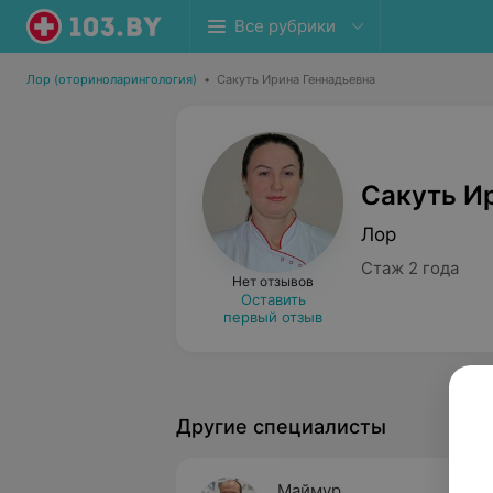
Все рубрики
Лор (оториноларингология)
•
Сакуть Ирина Геннадьевна
Сакуть И
Лор
Стаж 2 года
Нет отзывов
Оставить
первый отзыв
Другие специалисты
Маймур