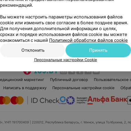
рекомендаций.
Анна Чеславовна
1 отзыв
5.0
Вы можете настроить параметры использования файлов
Стаж 51 год
•
Высшая категория
•
Кандидат
Ста
cookie или изменить свое согласие в более позднее время.
медицинских наук • Доцент
Ло
Для получения дополнительной информации о целях,
Лор
сроках и порядке использования файлов cookie вы можете
ознакомиться с нашей
Политикой обработки файлов cookie
Нет информации о месте работы
Нет
Отклонить
Принять
Персональные настройки Cookie
едицинский маркетинг
Публичный договор
Пользовательское 
Написать в поддержку
Персональные настройки cookie
Обра
б», УНП 191700409
| 220012, Республика Беларусь, г. Минск, улица Толбухина, 2, п