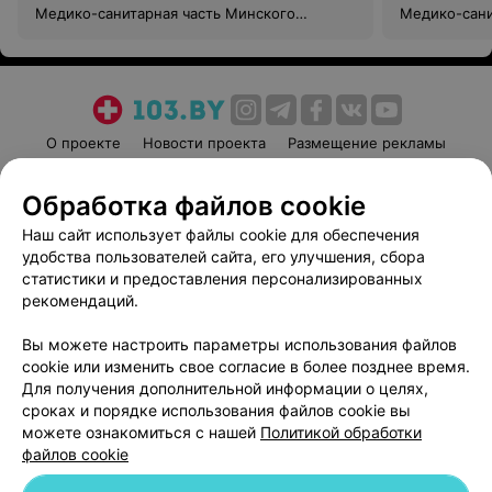
Медико-санитарная часть Минского
Медико-сани
автомобильного завода
автомобильн
О проекте
Новости проекта
Размещение рекламы
Медицинский маркетинг
Публичный договор
Обработка файлов cookie
Пользовательское соглашение
Способы оплаты
Наш сайт использует файлы cookie для обеспечения
Вакансии
Партнеры
удобства пользователей сайта, его улучшения, сбора
Написать руководителю 103.by
статистики и предоставления персонализированных
Написать в поддержку
рекомендаций.
Персональные настройки cookie
Вы можете настроить параметры использования файлов
Обработка персональных данных
cookie или изменить свое согласие в более позднее время.
Для получения дополнительной информации о целях,
сроках и порядке использования файлов cookie вы
можете ознакомиться с нашей
Политикой обработки
файлов cookie