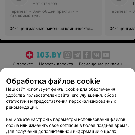
Нет отзывов
1
Терапевт • Врач общей практики •
Терапевт • 
Семейный врач
34-я центральная районная клиническая
34-я центра
поликлиника Советского района г. Минска
поликлиника
О проекте
Новости проекта
Размещение рекламы
Медицинский маркетинг
Публичный договор
Обработка файлов cookie
Пользовательское соглашение
Способы оплаты
Наш сайт использует файлы cookie для обеспечения
Вакансии
Партнеры
удобства пользователей сайта, его улучшения, сбора
Написать руководителю 103.by
статистики и предоставления персонализированных
Написать в поддержку
рекомендаций.
Персональные настройки cookie
Вы можете настроить параметры использования файлов
Обработка персональных данных
cookie или изменить свое согласие в более позднее время.
Для получения дополнительной информации о целях,