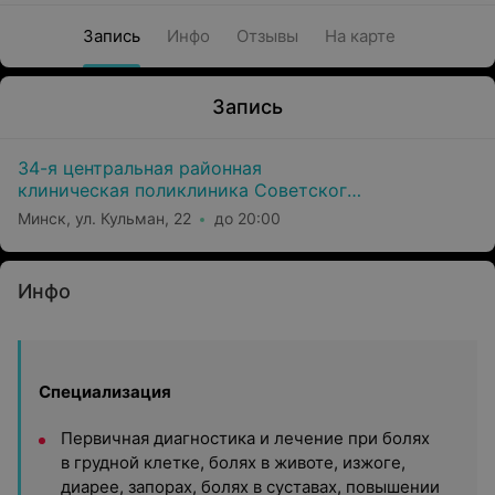
Запись
Инфо
Отзывы
На карте
Запись
34-я центральная районная
клиническая поликлиника Советского
района г. Минска
Минск, ул. Кульман, 22
до 20:00
Инфо
Специализация
Первичная диагностика и лечение при болях
в грудной клетке, болях в животе, изжоге,
диарее, запорах, болях в суставах, повышении