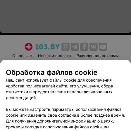
О проекте
Новости проекта
Размещение рекламы
Медицинский маркетинг
Публичный договор
Обработка файлов cookie
Пользовательское соглашение
Способы оплаты
Наш сайт использует файлы cookie для обеспечения
Вакансии
Партнеры
удобства пользователей сайта, его улучшения, сбора
Написать руководителю 103.by
статистики и предоставления персонализированных
Написать в поддержку
рекомендаций.
Персональные настройки cookie
Вы можете настроить параметры использования файлов
Обработка персональных данных
cookie или изменить свое согласие в более позднее время.
Для получения дополнительной информации о целях,
сроках и порядке использования файлов cookie вы