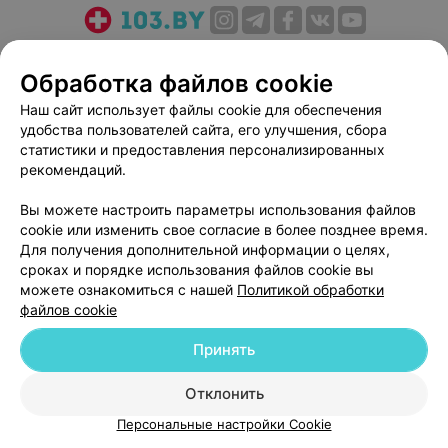
О проекте
Новости проекта
Размещение рекламы
Обработка файлов cookie
Медицинский маркетинг
Публичный договор
Пользовательское соглашение
Способы оплаты
Наш сайт использует файлы cookie для обеспечения
удобства пользователей сайта, его улучшения, сбора
Вакансии
Партнеры
статистики и предоставления персонализированных
Написать руководителю 103.by
рекомендаций.
Написать в поддержку
Вы можете настроить параметры использования файлов
Персональные настройки cookie
cookie или изменить свое согласие в более позднее время.
Обработка персональных данных
Для получения дополнительной информации о целях,
сроках и порядке использования файлов cookie вы
можете ознакомиться с нашей
Политикой обработки
файлов cookie
Принять
© 2026 ООО «Артокс Лаб», УНП 191700409
| 220012, Республика Беларусь,
Отклонить
г. Минск, улица Толбухина, 2, пом. 16 | help@103.by
Персональные настройки Cookie
Служба поддержки
+375 291212755