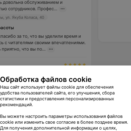
ь довольна обслуживанием и 
ью сотрудников. Профес...
ы, ул. Якуба Коласа, 40
расоты
пасибо за то, что вы уделили время и 
ь с читателями своими впечатлениями. 
приятно, что вы по...
вержден
Обработка файлов cookie
азить благодарность мастеру 
одня 04.11.2022 были у нее на стрижке 
Наш сайт использует файлы cookie для обеспечения
а. Мало того...
удобства пользователей сайта, его улучшения, сбора
статистики и предоставления персонализированных
ы, ул. Якуба Коласа, 40
рекомендаций.
Вы можете настроить параметры использования файлов
cookie или изменить свое согласие в более позднее время.
Для получения дополнительной информации о целях,