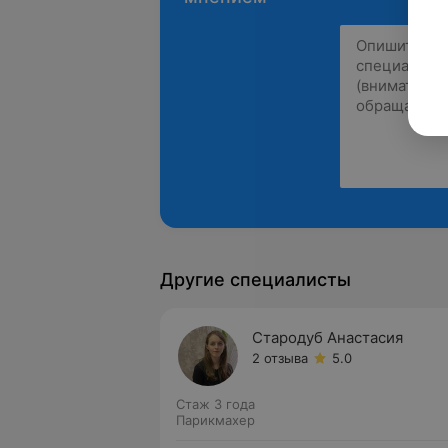
Другие специалисты
Стародуб Анастасия
2 отзыва
5.0
Стаж 3 года
Парикмахер