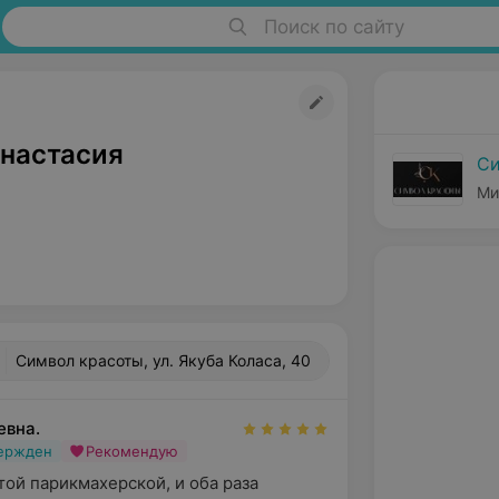
Поиск по сайту
настасия
Си
Ми
Символ красоты, ул. Якуба Коласа, 40
евна.
вержден
Рекомендую
той парикмахерской, и оба раза 