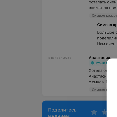
осталась очен
внимательност
Символ красот
Символ к
Большое с
поделилис
Нам очень 
Анастасия
4 ноября 2022
Отзыв подт
Хотела бы выр
Анастасии. Сег
с сыном 1.7 год
Символ красот
Поделитесь
мнением