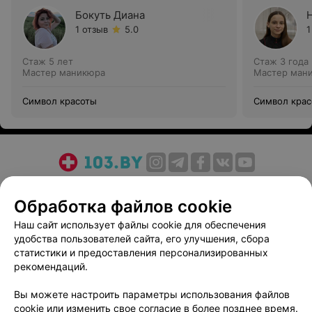
Бокуть Диана
1 отзыв
5.0
1
Стаж 5 лет
Стаж 3 года
Мастер маникюра
Мастер ман
Символ красоты
Символ кра
О проекте
Новости проекта
Размещение рекламы
Обработка файлов cookie
Медицинский маркетинг
Публичный договор
Пользовательское соглашение
Способы оплаты
Наш сайт использует файлы cookie для обеспечения
удобства пользователей сайта, его улучшения, сбора
Вакансии
Партнеры
статистики и предоставления персонализированных
Написать руководителю 103.by
рекомендаций.
Написать в поддержку
Вы можете настроить параметры использования файлов
Персональные настройки cookie
cookie или изменить свое согласие в более позднее время.