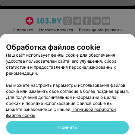
О проекте
Новости проекта
Размещение рекламы
Медицинский маркетинг
Публичный договор
Обработка файлов cookie
Пользовательское соглашение
Способы оплаты
Наш сайт использует файлы cookie для обеспечения
Вакансии
Партнеры
удобства пользователей сайта, его улучшения, сбора
Написать руководителю 103.by
статистики и предоставления персонализированных
Написать в поддержку
рекомендаций.
Персональные настройки cookie
Вы можете настроить параметры использования файлов
Обработка персональных данных
cookie или изменить свое согласие в более позднее время.
Для получения дополнительной информации о целях,
сроках и порядке использования файлов cookie вы
можете ознакомиться с нашей
Политикой обработки
файлов cookie
Принять
© 2026 ООО «Артокс Лаб», УНП 191700409
| 220012, Республика Беларусь,