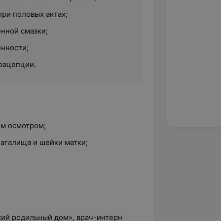
при половых актах;
енной смазки;
енности;
рацепции.
им осмотром;
лагалища и шейки матки;
кий родильный дом», врач-интерн