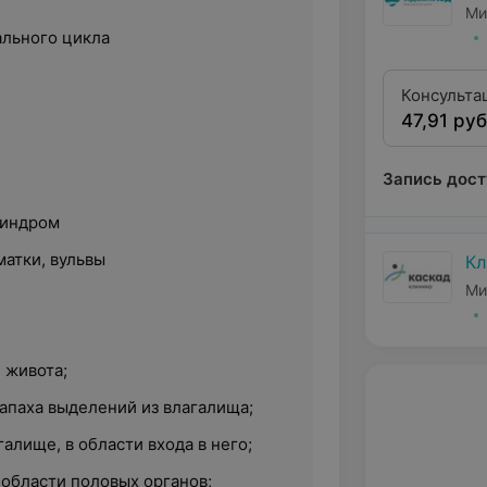
Ми
льного цикла
Консульта
47,91 руб
первой кв
Запись дост
синдром
матки, вульвы
Кл
Ми
 живота;
апаха выделений из влагалища;
галище, в области входа в него;
 области половых органов;