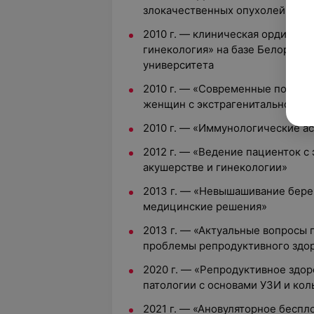
злокачественных опухолей женс
2010 г. — клиническая ординату
гинекология» на базе Белорусс
университета
2010 г. — «Современные подход
женщин с экстрагенитальной па
2010 г. — «Иммунологические а
2012 г. — «Ведение пациенток с
акушерстве и гинекологии»
2013 г. — «Невышашивание бере
медицинские решения»
2013 г. — «Актуальные вопросы
проблемы репродуктивного здо
2020 г. — «Репродуктивное здо
патологии с основами УЗИ и ко
2021 г. — «Ановуляторное беспл