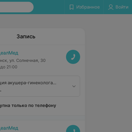
Избранное
Войти
Запись
деалМед
нск, ул. Солнечная, 30
до 21:00
ция акушера-гинеколога
.
алификацинной категории
упна только по телефону
деалМед