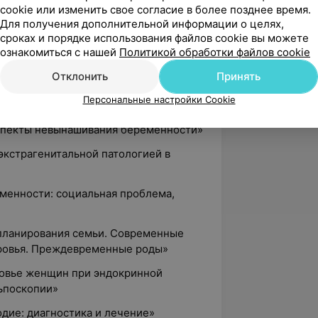
cookie или изменить свое согласие в более позднее время.
ких половых органов»
Для получения дополнительной информации о целях,
ра по специальности «акушерство и
сроках и порядке использования файлов cookie вы можете
кого государственного медицинского
ознакомиться с нашей
Политикой обработки файлов cookie
Отклонить
Принять
ы к ведению беременности и родов у
Персональные настройки Cookie
тологией»
спекты невынашивания беременности»
 экстрагенитальной патологией в
менности: социальная проблема,
 планирования семьи. Современные
ровья. Преждевременные роды»
ровье женщин при эндокринной
льпоскопии»
одие: диагностика и лечение»