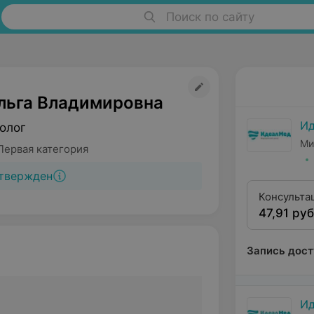
Поиск по сайту
льга Владимировна
И
олог
Ми
Первая категория
твержден
Консульта
47,91 руб
первой кв
Запись дост
И