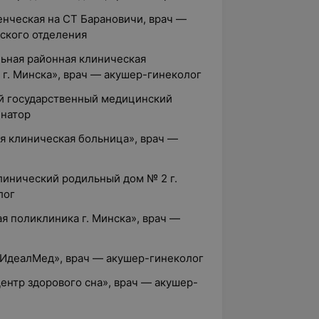
енческая на СТ Барановичи, врач —
ского отделения
льная районная клиническая
г. Минска», врач — акушер-гинеколог
ий государственный медицинский
инатор
ая клиническая больница», врач —
клинический родильный дом № 2 г.
лог
ая поликлиника г. Минска», врач —
 «ИдеалМед», врач — акушер-гинеколог
ентр здорового сна», врач — акушер-