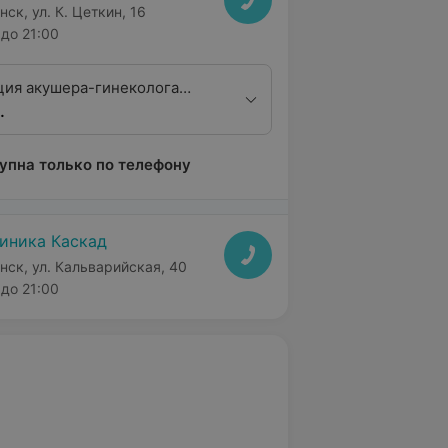
нск, ул. К. Цеткин, 16
до 21:00
ция акушера-гинеколога
.
алификацинной категории
упна только по телефону
иника Каскад
нск, ул. Кальварийская, 40
до 21:00