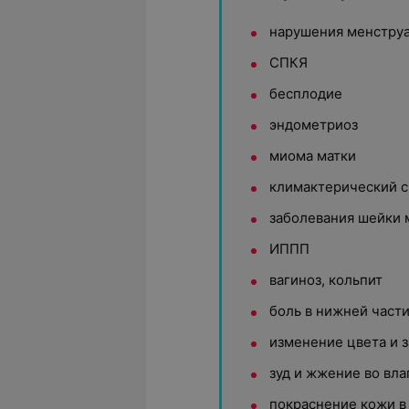
нарушения менструа
СПКЯ
бесплодие
эндометриоз
миома матки
климактерический 
заболевания шейки 
ИППП
вагиноз, кольпит
боль в нижней части
изменение цвета и з
зуд и жжение во вла
покраснение кожи в