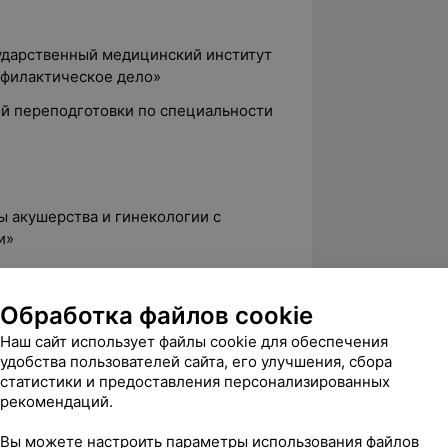
сударственный медицинский институт
офилактическое дело»
ой переподготовки по специальности
ы акушерства и гинекологии с
и»
ческая помощь по акушерству и
Обработка файлов cookie
динатура по специальности
Наш сайт использует файлы cookie для обеспечения
О «Белорусский государственный
удобства пользователей сайта, его улучшения, сбора
статистики и предоставления персонализированных
рекомендаций.
тике акушер-гинекологов»
ие предраковых заболеваний и
Вы можете настроить параметры использования файлов