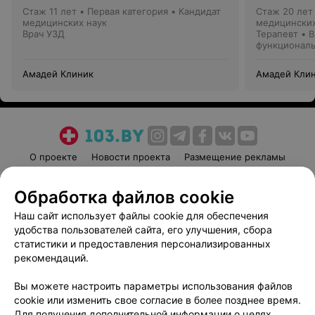
Стаж 11 лет
•
Первая категория
•
Кандидат
Стаж 20 лет
медицинских наук
медицинских
Врач УЗД
Терапевт • В
функциональ
Амадей Клиник
Амадей Кли
О проекте
Новости проекта
Размещение рекламы
Медицинский маркетинг
Публичный договор
Обработка файлов cookie
Пользовательское соглашение
Способы оплаты
Наш сайт использует файлы cookie для обеспечения
Вакансии
Партнеры
удобства пользователей сайта, его улучшения, сбора
Написать руководителю 103.by
статистики и предоставления персонализированных
Написать в поддержку
рекомендаций.
Персональные настройки cookie
Вы можете настроить параметры использования файлов
Обработка персональных данных
cookie или изменить свое согласие в более позднее время.
Для получения дополнительной информации о целях,