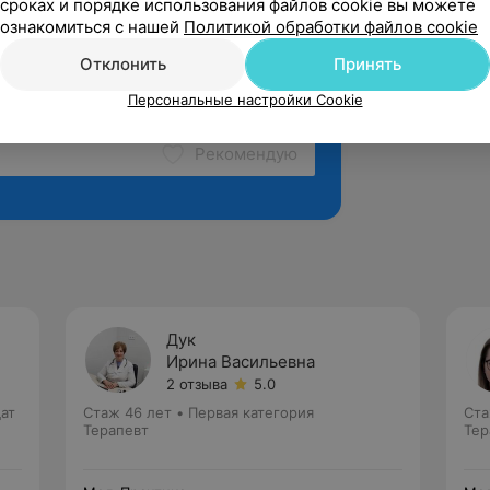
сроках и порядке использования файлов cookie вы можете
ознакомиться с нашей
Политикой обработки файлов cookie
Отклонить
Принять
Персональные настройки Cookie
Рекомендую
Дук
Ирина Васильевна
2 отзыва
5.0
ат
Стаж 46 лет
•
Первая категория
Ста
Терапевт
Тер