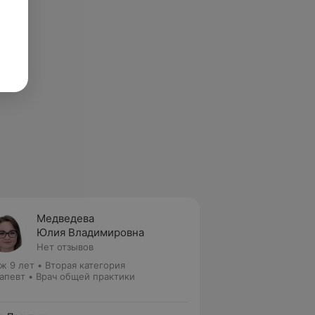
Медведева
Юлия Владимировна
Нет отзывов
ж 9 лет
•
Вторая категория
апевт • Врач общей практики