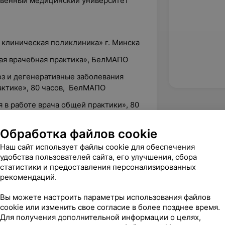
ственный медицинский университет
я клиническая поликлиника» г. Минска
бщая врачебная практика», БелМАПО
роз и дегенеративные заболевания
актике», 80 часов, БелМАПО
ия в работе врача общей практики», 80
Обработка файлов cookie
рой квалификационной категории по
Наш сайт использует файлы cookie для обеспечения
удобства пользователей сайта, его улучшения, сбора
статистики и предоставления персонализированных
рекомендаций.
Вы можете настроить параметры использования файлов
cookie или изменить свое согласие в более позднее время.
Для получения дополнительной информации о целях,