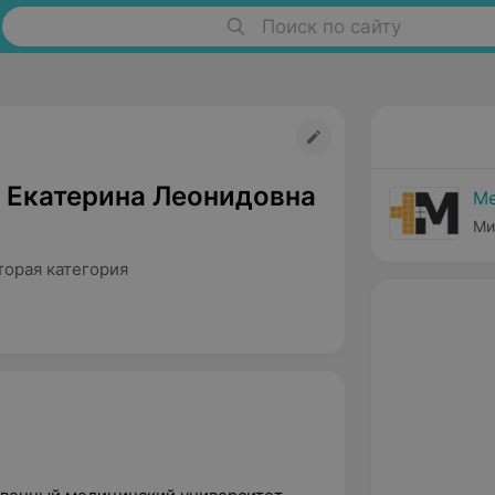
Поиск по сайту
 Екатерина Леонидовна
Ме
Ми
торая категория