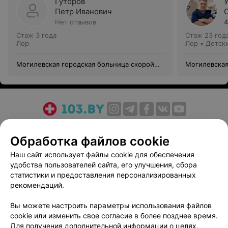
Гуторов
Петр Иванович
Нет отзывов
4
Стаж 3 года
Стаж 23 год
Лор
Лор • Детск
Могилевская городская больница скорой
Могилевская
медицинской помощи
медицинско
О проекте
Новости проекта
Размещение рекламы
Обработка файлов cookie
Медицинский маркетинг
Публичный договор
Пользовательское соглашение
Способы оплаты
Наш сайт использует файлы cookie для обеспечения
удобства пользователей сайта, его улучшения, сбора
Вакансии
Партнеры
статистики и предоставления персонализированных
Написать руководителю 103.by
рекомендаций.
Написать в поддержку
Вы можете настроить параметры использования файлов
Персональные настройки cookie
cookie или изменить свое согласие в более позднее время.
Обработка персональных данных
Для получения дополнительной информации о целях,