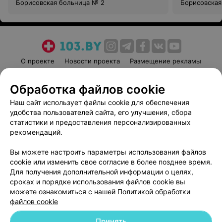
Борисовская больница № 2
Борисовская
О проекте
Новости проекта
Размещение рекламы
Медицинский маркетинг
Публичный договор
Обработка файлов cookie
Пользовательское соглашение
Способы оплаты
Наш сайт использует файлы cookie для обеспечения
Вакансии
Партнеры
удобства пользователей сайта, его улучшения, сбора
Написать руководителю 103.by
статистики и предоставления персонализированных
Написать в поддержку
рекомендаций.
Персональные настройки cookie
Вы можете настроить параметры использования файлов
Обработка персональных данных
cookie или изменить свое согласие в более позднее время.
Для получения дополнительной информации о целях,
сроках и порядке использования файлов cookie вы
можете ознакомиться с нашей
Политикой обработки
файлов cookie
Принять