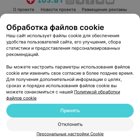
О проекте
Новости проекта
Размещение рекламы
Медицинский маркетинг
Публичный договор
Обработка файлов cookie
Пользовательское соглашение
Способы оплаты
Наш сайт использует файлы cookie для обеспечения
Вакансии
Партнеры
удобства пользователей сайта, его улучшения, сбора
Написать руководителю 103.by
статистики и предоставления персонализированных
Написать в поддержку
рекомендаций.
Персональные настройки cookie
Вы можете настроить параметры использования файлов
Обработка персональных данных
cookie или изменить свое согласие в более позднее время.
Для получения дополнительной информации о целях,
сроках и порядке использования файлов cookie вы
можете ознакомиться с нашей
Политикой обработки
файлов cookie
Принять
© 2026 ООО «Артокс Лаб», УНП 191700409
| 220012, Республика Беларусь,
г. Минск, улица Толбухина, 2, пом. 16 | help@103.by
Отклонить
Служба поддержки
+375 291212755
Персональные настройки Cookie