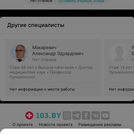
Нет отзывов
Оставить первый отзыв
Другие специалисты
Макаревич
Александр Эдуардович
Нет отзывов
Н
Стаж 49 лет
•
Высшая категория
•
Доктор
Стаж 14 лет
медицинских наук • Профессор
Пульмонолог
Пульмонолог
Нет информации о месте работы
Нет информа
О проекте
Новости проекта
Размещение рекламы
Медицинский маркетинг
Публичный договор