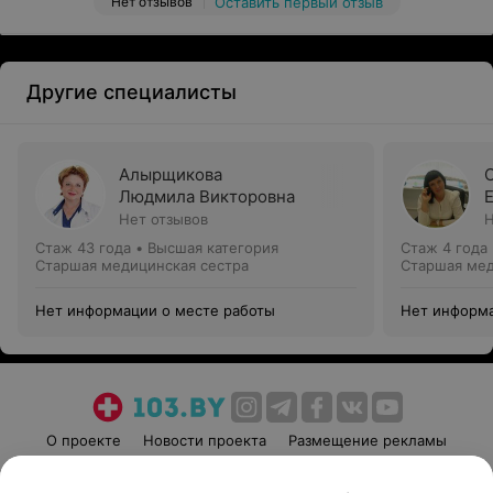
Нет отзывов
Оставить первый отзыв
Другие специалисты
Алырщикова
Людмила Викторовна
Нет отзывов
Н
Стаж 43 года
•
Высшая категория
Стаж 4 года
Старшая медицинская сестра
Старшая мед
Нет информации о месте работы
Нет информа
О проекте
Новости проекта
Размещение рекламы
Медицинский маркетинг
Публичный договор