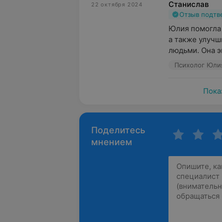
Станислав
22 октября 2024
Отзыв подт
Юлия помогла м
а также улучш
людьми. Она эм
Психолог Юлия
Пока
Поделитесь
мнением