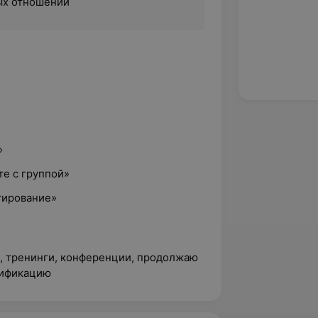
ых отношений
»
те с группой»
тирование»
и, тренинги, конференции, продолжаю
лификацию