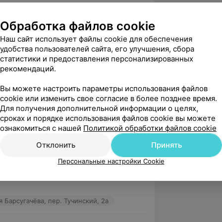
г Юлия Барсугачёва, пер. Тучинский, 2а
Обработка файлов cookie
Наш сайт использует файлы cookie для обеспечения
удобства пользователей сайта, его улучшения, сбора
вержден
Рекомендую
статистики и предоставления персонализированных
рен Юлии. Человек и Психолог с 
рекомендаций.
. Пришёл к ней полтора года назад, не 
Вы можете настроить параметры использования файлов
о я. Помог...
cookie или изменить свое согласие в более позднее время.
 Барсугачёва, пер. Тучинский, 2а
Для получения дополнительной информации о целях,
сроках и порядке использования файлов cookie вы можете
ознакомиться с нашей
Политикой обработки файлов cookie
вержден
Отклонить
Принять
о с Юлией началось в непростой для 
Персональные настройки Cookie
 были серьёзные проблемы в 
уже бывшей женой))

 Барсугачёва, пер. Тучинский, 2а