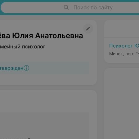
Поиск по сайту
ёва Юлия Анатольевна
Психолог Ю
емейный психолог
Минск, пер. Т
твержден