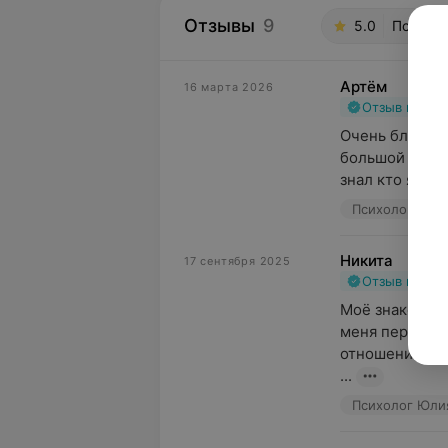
Отзывы
9
5.0
Психоло
Артём
16 марта 2026
Отзыв подт
Очень благода
большой буквы
знал кто я и чт
Психолог Юлия
Никита
17 сентября 2025
Отзыв подт
Моё знакомств
меня период —
отношениях с 
...
Психолог Юлия