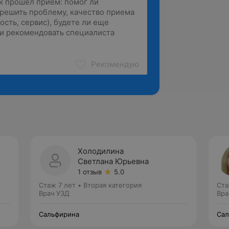
Рекомендую
Холодилина
ч
Светлана Юрьевна
1 отзыв
5.0
Стаж 7 лет
•
Вторая категория
Ста
Врач УЗД
Вра
Сальфирина
Сал