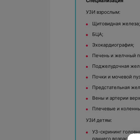
Специализация
УЗИ взрослым:
Щитовидная железа
БЦА;
Эхокардиография;
Печень и желчный п
Поджелудочная жел
Почки и мочевой пу
Предстательная жел
Вены и артерии вер
Плечевые и коленны
УЗИ детям:
УЗ-скрининг головн
раннего возраста (н