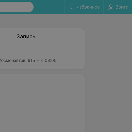
Избранное
Войти
Запись
а
 Космонавтов, 61Б
с 08:00