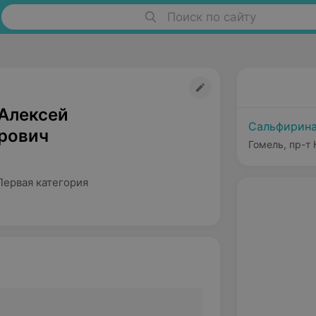
Поиск по сайту
Алексей
Сальфирин
рович
Гомель, пр-т
Первая категория