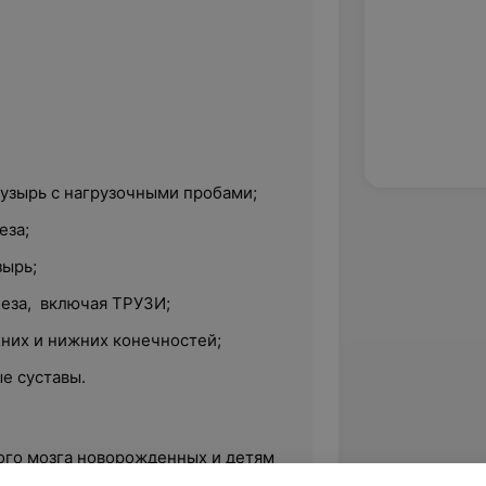
;
узырь с нагрузочными пробами;
еза;
зырь;
еза, включая ТРУЗИ;
хних и нижних конечностей;
е суставы.
ого мозга новорожденных и детям
ейросонография),