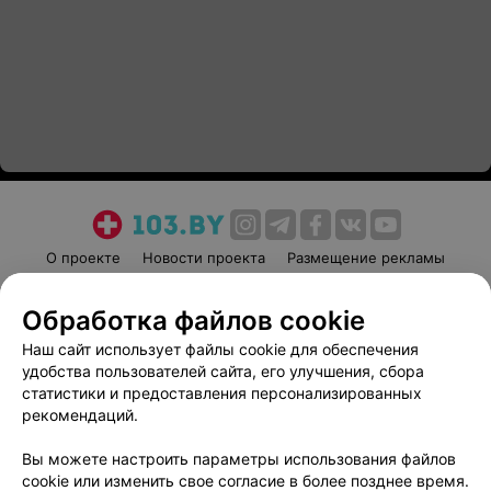
О проекте
Новости проекта
Размещение рекламы
Медицинский маркетинг
Публичный договор
Обработка файлов cookie
Пользовательское соглашение
Способы оплаты
Наш сайт использует файлы cookie для обеспечения
Вакансии
Партнеры
удобства пользователей сайта, его улучшения, сбора
Написать руководителю 103.by
статистики и предоставления персонализированных
Написать в поддержку
рекомендаций.
Персональные настройки cookie
Вы можете настроить параметры использования файлов
Обработка персональных данных
cookie или изменить свое согласие в более позднее время.