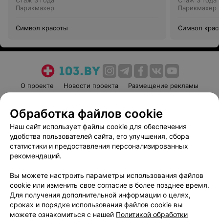
Стаж 3 года
Стаж 3 года
Парикмахер
Парикмахер
Символ красоты
Символ кра
О проекте
Новости проекта
Размещение рекламы
Медицинский маркетинг
Публичный договор
Обработка файлов cookie
Пользовательское соглашение
Способы оплаты
Наш сайт использует файлы cookie для обеспечения
Вакансии
Партнеры
удобства пользователей сайта, его улучшения, сбора
Написать руководителю 103.by
статистики и предоставления персонализированных
Написать в поддержку
рекомендаций.
Персональные настройки cookie
Вы можете настроить параметры использования файлов
Обработка персональных данных
cookie или изменить свое согласие в более позднее время.
Для получения дополнительной информации о целях,
сроках и порядке использования файлов cookie вы
можете ознакомиться с нашей
Политикой обработки