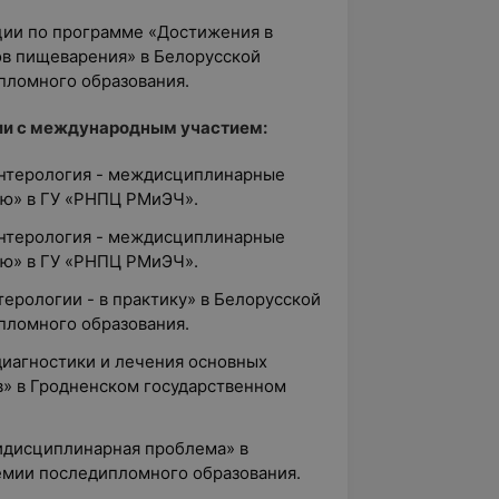
ции по программе «Достижения в
ов пищеварения» в Белорусской
пломного образования.
ии с международным участием:
оэнтерология - междисциплинарные
ию» в ГУ «РНПЦ РМиЭЧ».
оэнтерология - междисциплинарные
ию» в ГУ «РНПЦ РМиЭЧ».
терологии - в практику» в Белорусской
пломного образования.
диагностики и лечения основных
в» в Гродненском государственном
тидисциплинарная проблема» в
емии последипломного образования.