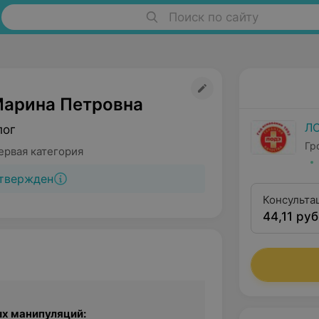
Поиск по сайту
Марина Петровна
Л
лог
Гр
ервая категория
твержден
Консульта
44,11 руб
категории
х манипуляций: