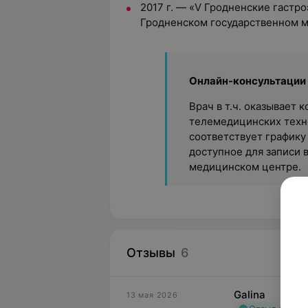
2017 г. — «V Гродненские гастр
Гродненском государственном 
Онлайн-консультации
Врач в т.ч. оказывает
телемедицинских техно
соответствует графику
доступное для записи 
медицинском центре.
Отзывы
6
Galina
13 мая 2026