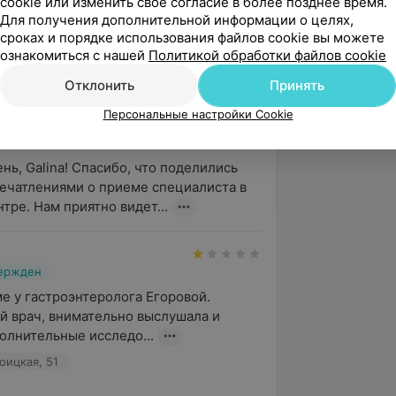
вержден
cookie или изменить свое согласие в более позднее время.
Рекомендую
Для получения дополнительной информации о целях,
м показаниям я регулярно 
сроках и порядке использования файлов cookie вы можете
ородняя) в город Гродно на прием к 
ознакомиться с нашей
Политикой обработки файлов cookie
вой Марине Петровне.

Отклонить
Принять
оицкая, 51
Персональные настройки Cookie
нь, Galina! Спасибо, что поделились 
ечатлениями о приеме специалиста в 
тре. Нам приятно видет...
вержден
е у гастроэнтеролога Егоровой. 
 врач, внимательно выслушала и 
олнительные исследо...
оицкая, 51