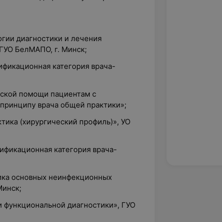
огии диагностики и лечения
ГУО БелМАПО, г. Минск;
лификационная категория врача-
нской помощи пациентам с
 принципу врача общей практики»;
ктика (хирургический профиль)», УО
лификационная категория врача-
тика основных неинфекционных
Минск;
и функциональной диагностики», ГУО