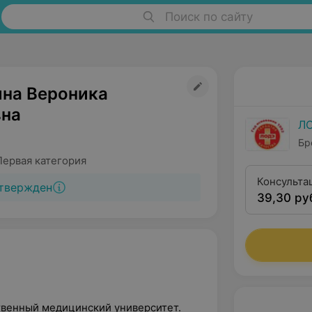
Поиск по сайту
на Вероника
на
Л
Бр
Первая категория
Консульта
твержден
39,30 ру
твенный медицинский университет.