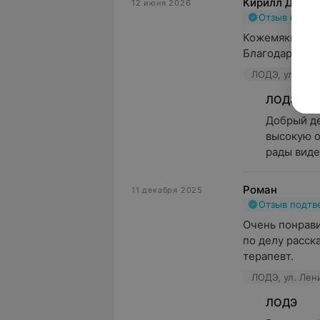
Кирилл Демин
12 июня 2026
Отзыв подт
Кожемякина В.
Благодарю ее 
ЛОДЭ, ул. Лен
ЛОДЭ
Добрый де
высокую о
рады виде
Роман
11 декабря 2025
Отзыв подт
Очень понрави
по делу расска
терапевт.
ЛОДЭ, ул. Лен
ЛОДЭ