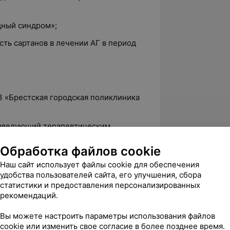
ный синдром»;
ть сартанов в лечении АГ в период
УЗ «Брестская городская поликлиника
 заведующий терапевтическим
ест;
Обработка файлов cookie
ДЭ» в г. Бресте.
Наш сайт использует файлы cookie для обеспечения
удобства пользователей сайта, его улучшения, сбора
статистики и предоставления персонализированных
рекомендаций.
5.0
ЛОДЭ, ул. Ленина, 66-1
Вы можете настроить параметры использования файлов
cookie или изменить свое согласие в более позднее время.