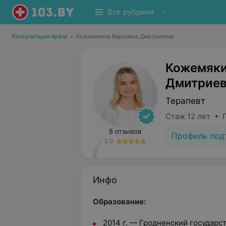
Все рубрики
Консультация врача
•
Кожемякина Вероника Дмитриевна
Кожемяки
Дмитриев
Терапевт
Стаж 12 лет • 
8 отзывов
Профиль под
5.0
Инфо
Образование:
2014 г. — Гродненский государс