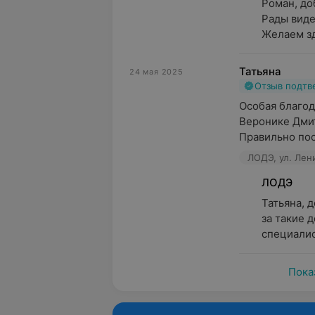
Роман, до
Рады виде
Желаем зд
Татьяна
24 мая 2025
Отзыв подт
Особая благод
Веронике Дмит
Правильно пост
ЛОДЭ, ул. Лен
ЛОДЭ
Татьяна, 
за такие 
специалис
Пока