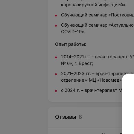
коронавирусной инфекцией»;
Обучающий семинар «Постковид
Обучающий семинар «Актуальнос
COVID-19».
Опыт работы:
2014–2021 гг. – врач-терапевт, 
№ 6», г. Брест;
2021–2023 гг. – врач-терапевт,
отделением МЦ «Новомед», г. Бр
с 2024 г. – врач-терапевт МЦ «ЛО
Отзывы
8