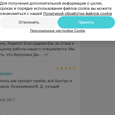
Для получения дополнительной информации о целях,
вержден
сроках и порядке использования файлов cookie вы можете
ознакомиться с нашей
Политикой обработки файлов cookie
Д оч хороший и приятный врач! 

за все)
Отклонить
Принять
ина, 66-1
Персональные настройки Cookie
нь, Кирилл! Благодарим Вас за отзыв и 
ценку работы нашего специалиста. Мы 
ть, что Вероника Дм...
вержден
лось как прошёл приём, всё быстро и 
зала. Кожемякина В. Д. лучший 
ина, 66-1