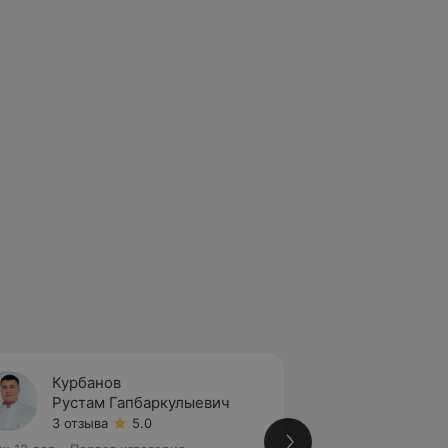
Курбанов
Сварц
Рустам Гапбаркулыевич
Влади
3 отзыва
5.0
1 отзыв