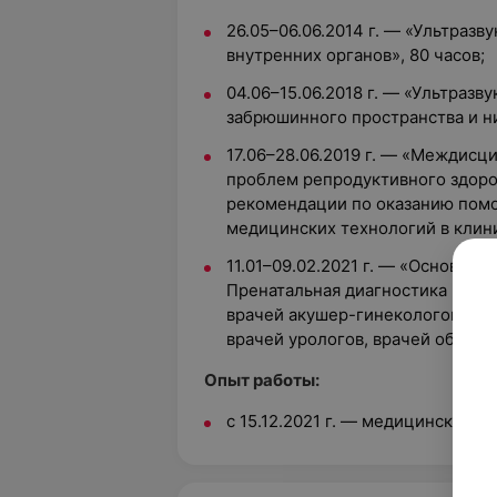
26.05–06.06.2014 г. — «Ультразв
внутренних органов», 80 часов;
04.06–15.06.2018 г. — «Ультразв
забрюшинного пространства и ни
17.06–28.06.2019 г. — «Междис
проблем репродуктивного здоро
рекомендации по оказанию пом
медицинских технологий в клини
11.01–09.02.2021 г. — «Основы У
Пренатальная диагностика позд
врачей акушер-гинекологов, вра
врачей урологов, врачей общей п
Опыт работы:
с 15.12.2021 г. — медицинский ц