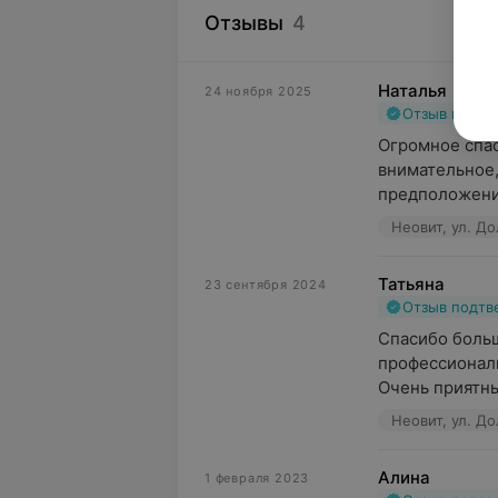
Отзывы
4
Наталья
24 ноября 2025
Отзыв подт
Огромное спас
внимательное,
предположение
Неовит, ул. До
Татьяна
23 сентября 2024
Отзыв подт
Спасибо больш
профессионали
Очень приятны
Неовит, ул. До
Алина
1 февраля 2023