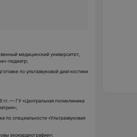
ственный медицинский университет,
рач-педиатр;
дготовке по ультазвуковой диагностике
06 гг. — ГУ «Центральная поликлиника
атрия»;
вка по специальности «Ультразвуковая
сновы эхокардиографии»;