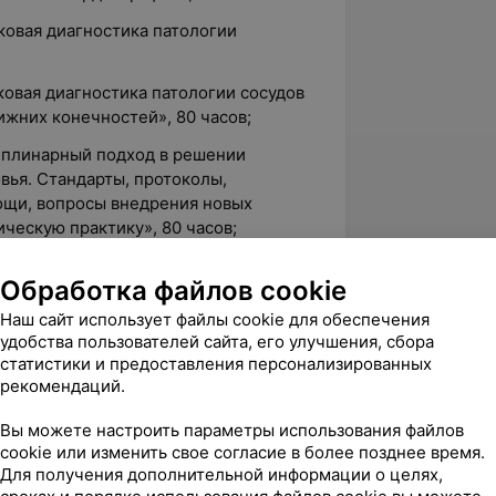
уковая диагностика патологии
уковая диагностика патологии сосудов
жних конечностей», 80 часов;
циплинарный подход в решении
вья. Стандарты, протоколы,
ощи, вопросы внедрения новых
ческую практику», 80 часов;
З-диагностики и кольпоскопии.
Обработка файлов cookie
них акушерских осложнений» (для
чей ультразвуковой диагностики,
Наш сайт использует файлы cookie для обеспечения
рактики),160 часов.
удобства пользователей сайта, его улучшения, сбора
статистики и предоставления персонализированных
рекомендаций.
ентр «Неовит».
Вы можете настроить параметры использования файлов
cookie или изменить свое согласие в более позднее время.
Для получения дополнительной информации о целях,