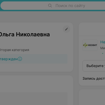
Поиск по сайту
Ольга Николаевна
Не
Ми
Вторая категория
твержден
Выберите 
Запись дост