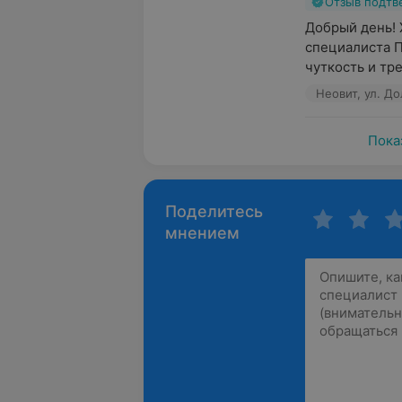
Отзыв подт
Добрый день! 
специалиста П
чуткость и тре
Неовит, ул. До
Пока
Поделитесь
мнением