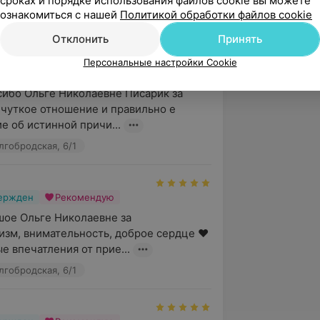
сроках и порядке использования файлов cookie вы можете
ознакомиться с нашей
Политикой обработки файлов cookie
5.0
Неовит, ул. Долгобродская, 6/1
Отклонить
Принять
Персональные настройки Cookie
вержден
Рекомендую
ибо Ольге Николаевне Писарик за 
чуткое отношение и правильно е 
 об истинной причи...
лгобродская, 6/1
вержден
Рекомендую
ое Ольге Николаевне за 
зм, внимательность, доброе сердце ❤️ 
е впечатления от прие...
лгобродская, 6/1