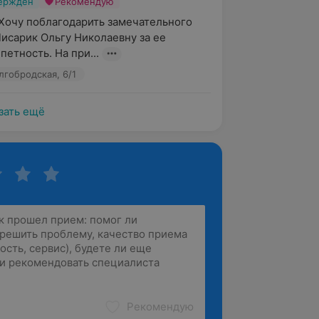
вержден
Рекомендую
Хочу поблагодарить замечательного 
исарик Ольгу Николаевну за ее 
петность. На при...
лгобродская, 6/1
зать ещё
Рекомендую