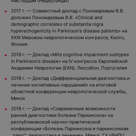
Амстердам (Нидерланды)
2017 г. — Совместный доклад с Пономаревым В.В.
доложен Пономаревым В.В. «Clinical and
demographic correlates of substantia nigra
hyperechogenicity in Parkinson’s disease patients» на
XXIII Мировом неврологическом конгрессе, Киото,
Япония
2018 г. — Доклад «Mild cognitive impairment subtypes
in Parkinson’s disease» на IV конгрессе Европейской
Академии Неврологии (EAN), Лиссабон, Португалия
2018 г. — Доклад «Дифференциальная диагностика и
лечение когнитивных нарушений» на итоговой
областной конференции неврологической службы,
Минск
2018 г. — Доклад «Современные возможности
ранней диагностики болезни Паркинсона» на
республиканской научно-практической
конференции «Болезнь Паркинсона и паркинсонизм
„плюс“: диагностика и лечение», Минск, ГУ «РНПЦ