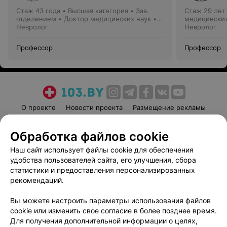
Стаж 43 года
•
Высшая категория
•
Зав.
Стаж 29 лет
отделением • Доктор медицинских наук •
медицинских
Профессор • Зав. кафедрой
Невролог
Невролог
Профессор
Профессор
О проекте
Новости проекта
Размещение рекламы
Медицинский маркетинг
Публичный договор
Обработка файлов cookie
Пользовательское соглашение
Способы оплаты
Наш сайт использует файлы cookie для обеспечения
Вакансии
Партнеры
удобства пользователей сайта, его улучшения, сбора
Написать руководителю 103.by
статистики и предоставления персонализированных
Написать в поддержку
рекомендаций.
Персональные настройки cookie
Вы можете настроить параметры использования файлов
Обработка персональных данных
cookie или изменить свое согласие в более позднее время.
Для получения дополнительной информации о целях,