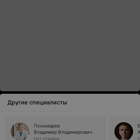
Другие специалисты
Пономарев
Владимир Владимирович
Нет отзывов
Н