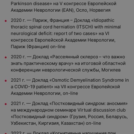
Parkinson disease» на V конгрессе Европейской
Академии Неврологии (EAN), Осло, Норвегия
2020 г. — Париж, Франция – Доклад «Idiopathic
thoracic spinal cord herniation (ITSCH) with minimal
neurological deficit: report of two cases» на VI
конгрессе Европейской Академии Неврологии,
Париж (Франция) on-line
2020 г. — Доклад «Рассеянный склероз – что важно
знать практическому врачу» на итоговой областной
конференции неврологической службы, Могилев
2021 г. — Доклад «Osmotic Demyelination Syndrome in
a COVID-19 patient» на VII конгрессе Европейской
Академии Неврологии, on-line
2021 г. — Доклад «Постковидный синдром: аносмия»
на международном семинаре Virtual discussion club
«Постковидный синдром» (Грузия, Россия, Беларусь,
Узбекистан, Киргизия, Казахстан) on-line
2022 г. — Доклад «Когнитивные нарушения при