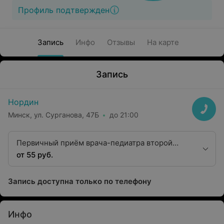
Профиль подтвержден
Запись
Инфо
Отзывы
На карте
Запись
Нордин
Минск, ул. Сурганова, 47Б
до 21:00
Первичный приём врача-педиатра второй
категории (дети от 1 года)
от 55 руб.
Запись доступна только по телефону
Инфо