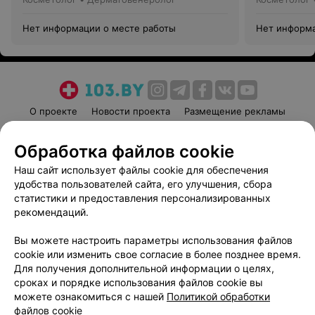
Нет информации о месте работы
Нет информа
О проекте
Новости проекта
Размещение рекламы
Медицинский маркетинг
Публичный договор
Обработка файлов cookie
Пользовательское соглашение
Способы оплаты
Наш сайт использует файлы cookie для обеспечения
Вакансии
Партнеры
удобства пользователей сайта, его улучшения, сбора
Написать руководителю 103.by
статистики и предоставления персонализированных
Написать в поддержку
рекомендаций.
Персональные настройки cookie
Вы можете настроить параметры использования файлов
Обработка персональных данных
cookie или изменить свое согласие в более позднее время.
Для получения дополнительной информации о целях,
сроках и порядке использования файлов cookie вы
можете ознакомиться с нашей
Политикой обработки
файлов cookie