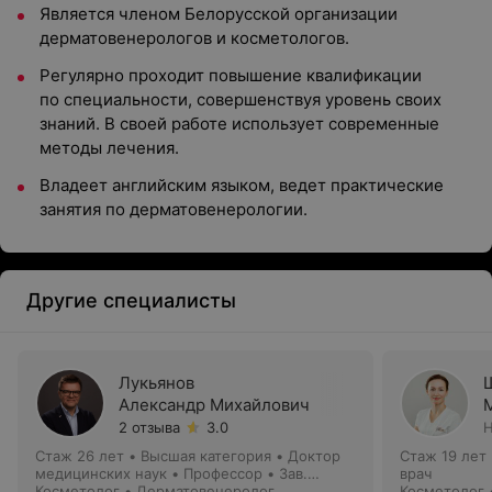
Является членом Белорусской организации
дерматовенерологов и косметологов.
Регулярно проходит повышение квалификации
по специальности, совершенствуя уровень своих
знаний. В своей работе использует современные
методы лечения.
Владеет английским языком, ведет практические
занятия по дерматовенерологии.
Другие специалисты
Лукьянов
Александр Михайлович
2 отзыва
3.0
Н
Стаж 26 лет
•
Высшая категория
•
Доктор
Стаж 19 лет
медицинских наук • Профессор • Зав.
врач
кафедрой
Косметолог • Дерматовенеролог
Косметолог 