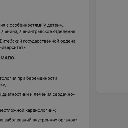
ия с особенностями у детей»,
. Ленина, Ленинградское отделение
Витебский государственной ордена
ниверситет»
лМАПО:
;
атология при беременности
х»;
ы диагностики и лечения сердечно-
 неотложной кардиологии»;
ие заболеваний внутренних органов»;