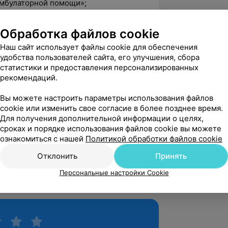
амбулаторной помощи»;
ы диагностики и лечения наиболее
амбулаторных условиях»;
Обработка файлов cookie
Наш сайт использует файлы cookie для обеспечения
 диагностики и лечения заболеваний
удобства пользователей сайта, его улучшения, сбора
статистики и предоставления персонализированных
 пациенток с экстрагенитальной
рекомендаций.
кологии»;
Вы можете настроить параметры использования файлов
cookie или изменить свое согласие в более позднее время.
Для получения дополнительной информации о целях,
атология в акушерстве и гинекологии
сроках и порядке использования файлов cookie вы можете
 здоровье. Влияние урогенитальных
ознакомиться с нашей
Политикой обработки файлов cookie
оровье. Лечение и профилактика»;
Отклонить
Принять
агностика болей в грудной клетке».
Персональные настройки Cookie