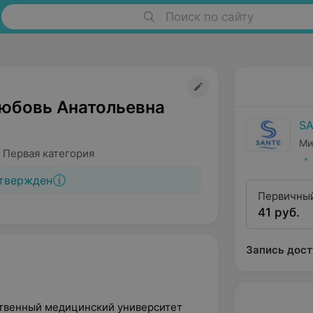
Поиск по сайту
юбовь Анатольевна
S
Ми
 Первая категория
твержден
Первичный
41 руб.
квалифика
Запись дост
ственный медицинский университет