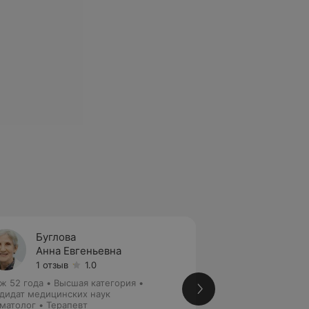
Буглова
Загор
Анна Евгеньевна
Серге
1 отзыв
1.0
9 отзы
ж 52 года
•
Высшая категория
•
Стаж 38 лет
•
Выс
дидат медицинских наук
Кандидат медицин
матолог • Терапевт
Детский гастроэнт