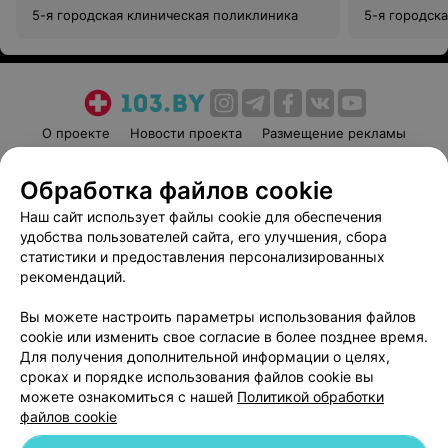
5-я городская клиническая поликлиника
5-я городск
О проекте
Новости проекта
Размещение рекламы
Медицинский маркетинг
Публичный договор
Обработка файлов cookie
Пользовательское соглашение
Способы оплаты
Наш сайт использует файлы cookie для обеспечения
Вакансии
Партнеры
удобства пользователей сайта, его улучшения, сбора
Написать руководителю 103.by
статистики и предоставления персонализированных
Написать в поддержку
рекомендаций.
Персональные настройки cookie
Вы можете настроить параметры использования файлов
Обработка персональных данных
cookie или изменить свое согласие в более позднее время.
Для получения дополнительной информации о целях,
сроках и порядке использования файлов cookie вы
можете ознакомиться с нашей
Политикой обработки
файлов cookie