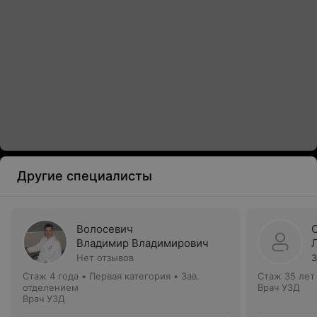
Другие специалисты
Волосевич
Владимир Владимирович
Нет отзывов
3
Стаж 4 года
•
Первая категория
•
Зав.
Стаж 35 лет
отделением
Врач УЗД
Врач УЗД